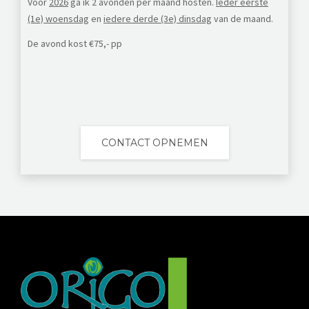
Voor
2026
ga ik 2 avonden per maand hosten.
Ieder eerste
(1e) woensdag
en
iedere derde (3e) dinsdag
van de maand.
De avond kost €75,- pp
CONTACT OPNEMEN