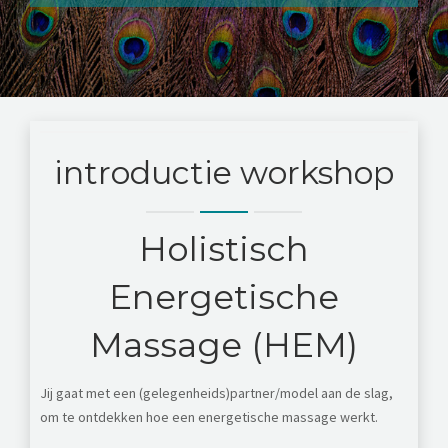
OVER
TARIEVEN
NIEUWS
introductie workshop
CONTACT
Holistisch
Energetische
Massage (HEM)
Jij gaat met een (gelegenheids)partner/model aan de slag,
om te ontdekken hoe een energetische massage werkt.